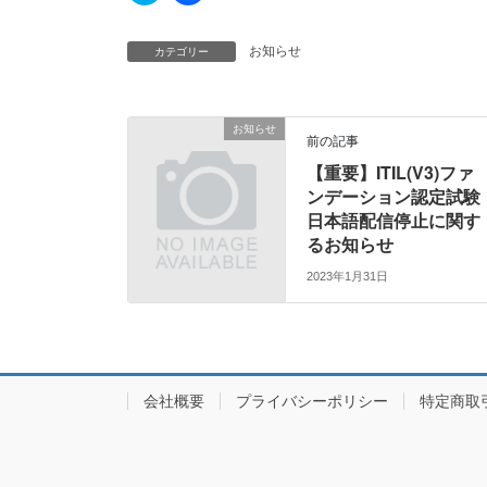
ッ
c
ク
e
し
b
カテゴリー
お知らせ
て
o
T
o
w
k
i
で
t
共
t
有
お知らせ
e
す
前の記事
r
る
で
に
【重要】ITIL(V3)ファ
共
は
ンデーション認定試験
有
ク
(
リ
日本語配信停止に関す
新
ッ
し
ク
るお知らせ
い
し
ウ
て
2023年1月31日
ィ
く
ン
だ
ド
さ
ウ
い
で
(
開
新
き
し
ま
い
す
ウ
会社概要
プライバシーポリシー
特定商取
)
ィ
ン
ド
ウ
で
開