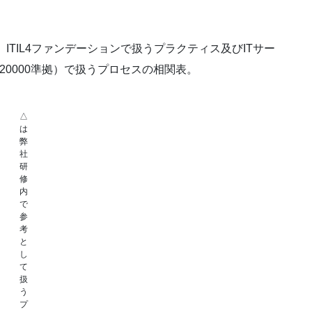
、ITIL4ファンデーションで扱うプラクティス及びITサー
C20000準拠）で扱うプロセスの相関表。
△
は
弊
社
研
修
内
で
参
考
と
し
て
扱
う
プ