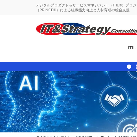
コ
ナ
デジタルプロダクト＆サービスマネジメント（ITIL®）プロ
ン
ビ
（PRINCE®）による組織能力向上と人材育成の総合支援
テ
ゲ
ン
ー
ツ
シ
に
ョ
移
ン
IT
動
に
移
動