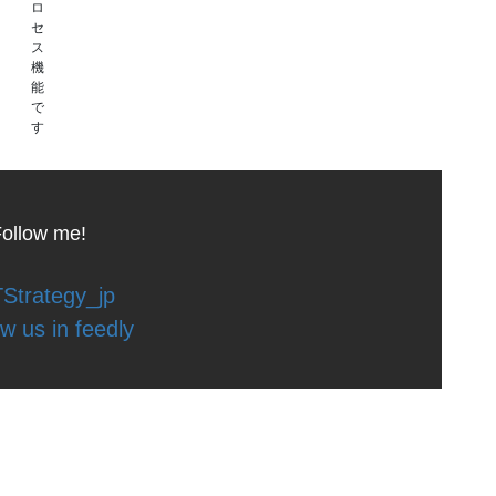
ロ
セ
ス
機
能
で
す
ollow me!
Strategy_jp