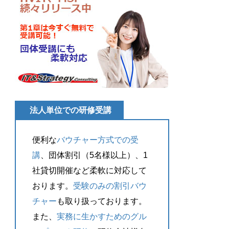
法人単位での研修受講
便利な
バウチャー方式での受
講
、団体割引（5名様以上）、1
社貸切開催など柔軟に対応して
おります。
受験のみの割引バウ
チャー
も取り扱っております。
また、
実務に生かすためのグル