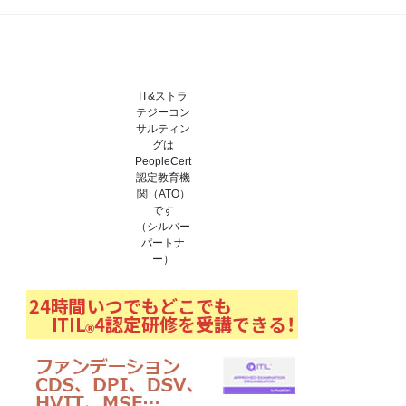
IT&ストラ
テジーコン
サルティン
グは
PeopleCert
認定教育機
関（ATO）
です
（シルバー
パートナ
ー）