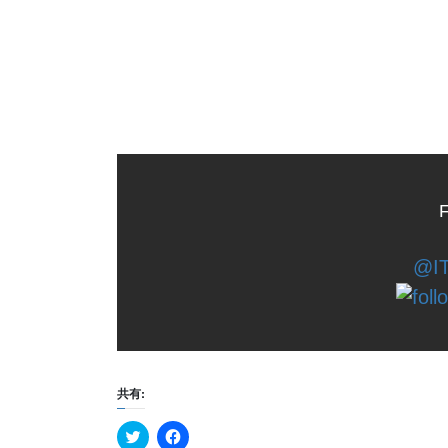
F
@IT
共有:
ク
F
リ
a