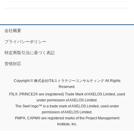
会社概要
プライバシーポリシー
特定商取引法に基づく表記
苦情対応
Copyright © 株式会社IT&ストラテジーコンサルティング All Rights
Reserved.
ITIL® ,PRINCE2® are (registered) Trade Mark of AXELOS Limited, used
under permission of AXELOS Limited.
The Swirl logo™ is a trade mark of AXELOS Limited, used under
permission of AXELOS Limited.
PMP®, CAPM® are registered marks of the Project Management
Institute, Inc.