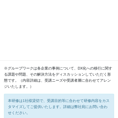
・サービスの設計、構築及び移行（変更管理、リリース及び展開
管理）
・解決及び実現（インシデント管理、サービス要求管理、問題管
理）
・その他のプロセス・機能（イベント管理、ユーザサポート）
グループワーク
（14:30〜16:00）
グループワーク発表
（16:00〜16:30）
質疑応答
（16:30～17:00）
※グループワークは各企業の事例について、DX化への移行に関す
る課題や問題、その解決方法をディスカッションしていただく形
態です。（内容詳細は、受講ニーズや受講者層に合わせてアレン
ジいたします。）
本研修は1社様貸切で、受講目的等に合わせて研修内容をカス
タマイズしてご提供いたします。詳細は弊社宛にお問い合わ
せください。