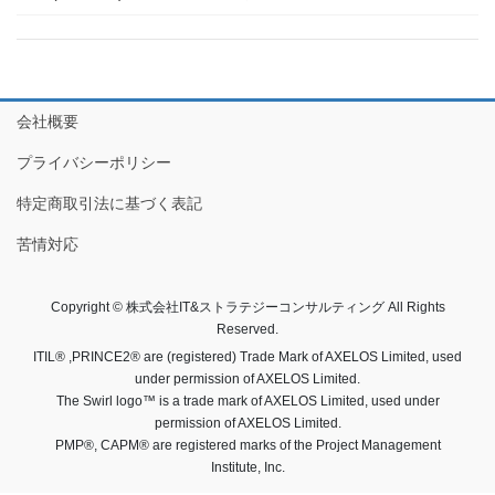
会社概要
プライバシーポリシー
特定商取引法に基づく表記
苦情対応
Copyright © 株式会社IT&ストラテジーコンサルティング All Rights
Reserved.
ITIL® ,PRINCE2® are (registered) Trade Mark of AXELOS Limited, used
under permission of AXELOS Limited.
The Swirl logo™ is a trade mark of AXELOS Limited, used under
permission of AXELOS Limited.
PMP®, CAPM® are registered marks of the Project Management
Institute, Inc.