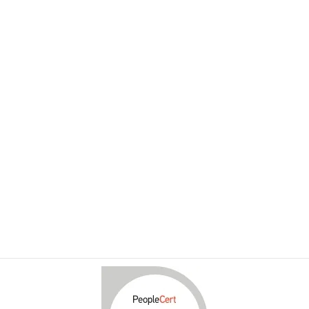
ベストプラクティス活用コンサルティング
ベストプラクティスの変遷
AI時代の組織変革
ベストプラクティス活用支援
人材育成・教育設計
実践定着・成果創出