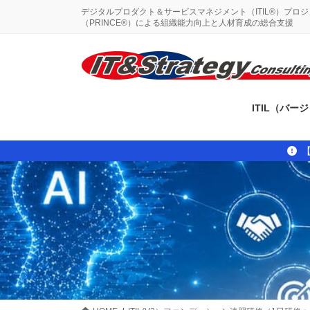
コ
ナ
デジタルプロダクト＆サービスマネジメント（ITIL®）プロ
ン
ビ
（PRINCE®）による組織能力向上と人材育成の総合支援
テ
ゲ
ン
ー
ツ
シ
に
ョ
移
ン
ITIL（バー
動
に
移
動