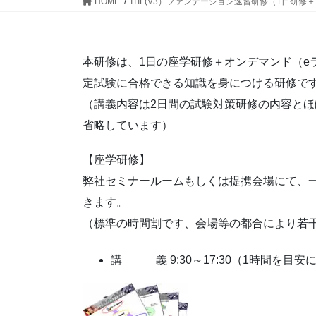
HOME
ITIL(V3）ファンデーション速習研修（1日研
本研修は、1日の座学研修＋オンデマンド（eラ
定試験に合格できる知識を身につける研修で
（講義内容は2日間の試験対策研修の内容と
省略しています）
【座学研修】
弊社セミナールームもしくは提携会場にて、
きます。
（標準の時間割です、会場等の都合により若
講 義 9:30～17:30（1時間を目