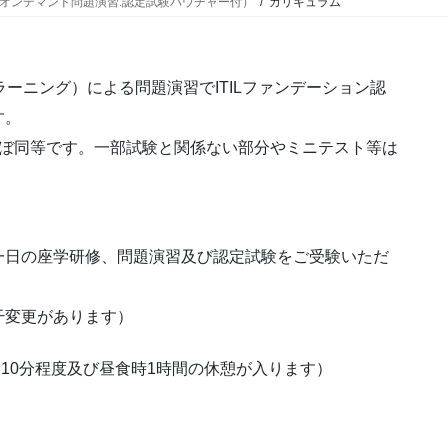
修＋オンデマンド問題演習:認定試験バウチャー付）
カリキュラム
ーニング）による問題演習でITILファンデーション認
す。
ほぼ同等です。一部試験と関係ない部分やミニテスト等は
一日の座学研修、問題演習及び認定試験をご受験いただ
干変更があります）
安に10分程度及び昼食時1時間の休憩が入ります）