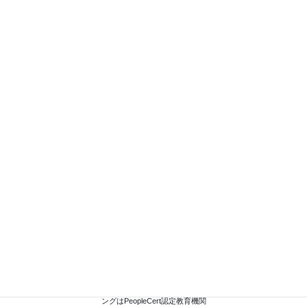
テレワーク比率を高めておりますので、担当者が不在のこ
とが多々あります。お問い合わせは電子メールにてお願い
します。
info@itstrategy.jp
営業時間 9:00 - 17:00 [ 土日・祝日除く]
お問い合わせフォーム
フォームからもお問い合わせができます。
IT&ストラテジーコンサルティ
ングはPeopleCert認定教育機関