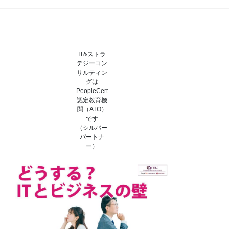
IT&ストラ
テジーコン
サルティン
グは
PeopleCert
認定教育機
関（ATO）
です
（シルバー
パートナ
ー）