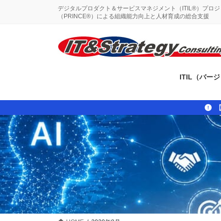
コ
ナ
デジタルプロダクト＆サービスマネジメント（ITIL®）プロ
ン
ビ
（PRINCE®）による組織能力向上と人材育成の総合支援
テ
ゲ
ン
ー
ツ
シ
に
ョ
移
ン
ITIL（バー
動
に
移
動