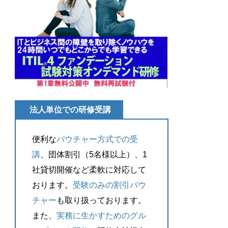
法人単位での研修受講
便利な
バウチャー方式での受
講
、団体割引（5名様以上）、1
社貸切開催など柔軟に対応して
おります。
受験のみの割引バウ
チャー
も取り扱っております。
また、
実務に生かすためのグル