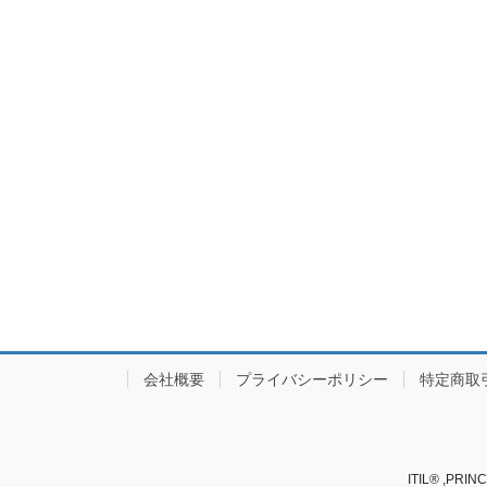
き
し
ま
い
す
ウ
)
ィ
ン
ド
ウ
で
開
き
ま
す
)
会社概要
プライバシーポリシー
特定商取
ITIL® ,PRINC