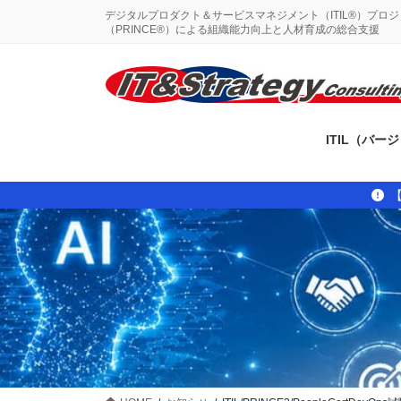
コ
ナ
デジタルプロダクト＆サービスマネジメント（ITIL®）プロ
ン
ビ
（PRINCE®）による組織能力向上と人材育成の総合支援
テ
ゲ
ン
ー
ツ
シ
に
ョ
移
ン
ITIL（バー
動
に
移
動