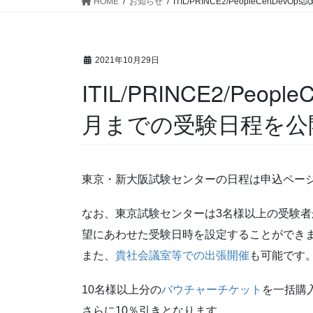
HOME
お知らせ
ITIL/PRINCE2/PeopleCer
2021年10月29日
ITIL/PRINCE2/Peop
月までの受験日程を公
東京・新大阪試験センターの日程は申込ペー
なお、東京試験センターは3名様以上の受験
望にあわせた受験日時を設定することができ
また、
貴社会議室等での出張開催
も可能です
10名様以上分の
バウチャーチケット
を一括購入
さらに10％引きとなります。