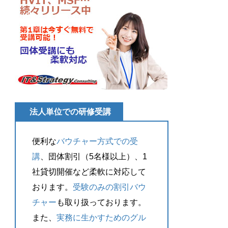
法人単位での研修受講
便利な
バウチャー方式での受
講
、団体割引（5名様以上）、1
社貸切開催など柔軟に対応して
おります。
受験のみの割引バウ
チャー
も取り扱っております。
また、
実務に生かすためのグル