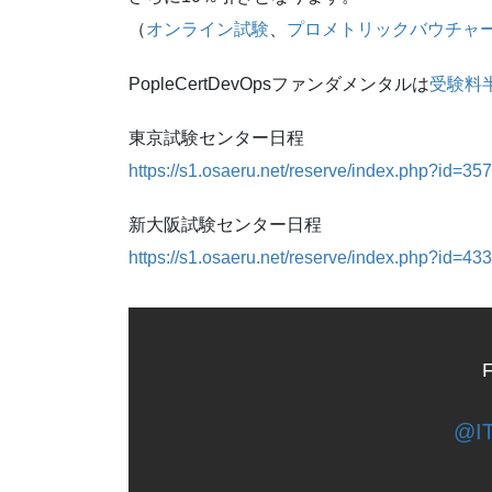
（
オンライン試験
、
プロメトリックバウチャ
PopleCertDevOpsファンダメンタルは
受験料
東京試験センター日程
https://s1.osaeru.net/reserve/index.php?id=35
新大阪試験センター日程
https://s1.osaeru.net/reserve/index.php?id=43
F
@IT