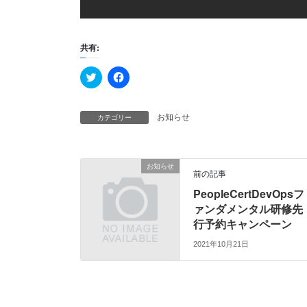
共有:
ク
F
リ
a
ッ
c
ク
e
し
b
カテゴリー
お知らせ
て
o
T
o
w
k
i
で
t
共
t
有
お知らせ
e
す
前の記事
r
る
で
に
PeopleCertDevOpsフ
共
は
ァンダメンタル研修先
有
ク
(
リ
行予約キャンペーン
新
ッ
し
ク
い
し
2021年10月21日
ウ
て
ィ
く
ン
だ
ド
さ
ウ
い
で
(
開
新