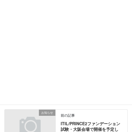
Follow me!
@ITStrategy_jp
共有:
ク
F
リ
a
ッ
c
ク
e
し
b
カテゴリー
ITIL4
、
ITサービスマネジメント
て
o
T
o
w
k
i
で
t
共
お知らせ
t
有
前の記事
e
す
r
る
ITIL/PRINCE2ファンデーション
で
に
試験・大阪会場で開催を予定し
共
は