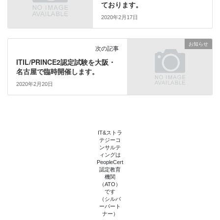
有
ク
ております。
(
リ
新
ッ
2020年2月17日
し
ク
い
し
ウ
て
ィ
く
お知らせ
ン
だ
次の記事
ド
さ
ウ
い
ITIL/PRINCE2認定試験を大阪・
で
(
名古屋で臨時開催します。
開
新
き
し
ま
い
2020年2月20日
す
ウ
)
ィ
ン
ド
ウ
で
開
IT&ストラ
き
テジーコ
ま
ンサルテ
す
)
ィングは
PeopleCert
認定教育
機関
（ATO）
です
（シルバ
ーパート
ナー）