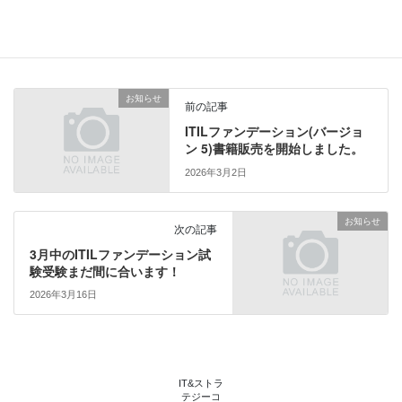
ッ
c
ク
e
し
b
カテゴリー
お知らせ
て
o
T
o
w
k
i
で
t
共
お知らせ
t
有
前の記事
e
す
r
る
ITILファンデーション(バージョ
で
に
ン 5)書籍販売を開始しました。
共
は
有
ク
(
リ
2026年3月2日
新
ッ
し
ク
い
し
ウ
て
お知らせ
次の記事
ィ
く
ン
だ
3月中のITILファンデーション試
ド
さ
ウ
い
験受験まだ間に合います！
で
(
開
新
2026年3月16日
き
し
ま
い
す
ウ
)
ィ
ン
ド
ウ
で
IT&ストラ
開
テジーコ