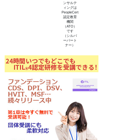
き
ンサルテ
ま
ィングは
す
PeopleCert
)
認定教育
機関
（ATO）
です
（シルバ
ーパート
ナー）