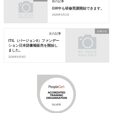
t
有
前の記事
e
す
r
る
GW中も研修受講開始できます。
で
に
共
は
2026年5月1日
有
ク
(
リ
新
ッ
し
ク
い
し
お知らせ
ウ
て
次の記事
ィ
く
ン
だ
ITIL（バージョン5）ファンデー
ド
さ
ション日本語書籍販売を開始し
ウ
い
で
(
ました。
開
新
き
し
2026年6月9日
ま
い
す
ウ
)
ィ
ン
ド
ウ
で
開
き
ま
す
)