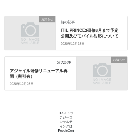
カテゴリー
お知らせ
て
o
T
o
w
k
i
で
t
共
お知らせ
t
有
前の記事
e
す
r
る
ITIL,PRINCE2研修3月まで予定
で
に
公開及びモバイル対応について
共
は
有
ク
(
リ
2020年12月18日
新
ッ
し
ク
い
し
ウ
て
お知らせ
次の記事
ィ
く
ン
だ
アジャイル研修リニューアル再
ド
さ
ウ
い
開（割引有）
で
(
開
新
2020年12月25日
き
し
ま
い
す
ウ
)
ィ
ン
ド
ウ
で
IT&ストラ
開
テジーコ
き
ンサルテ
ま
ィングは
す
PeopleCert