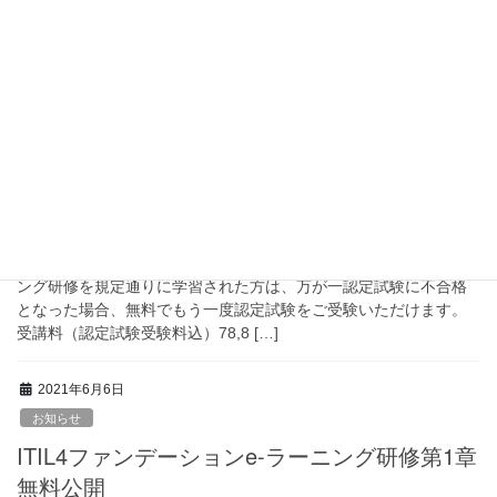
日程は各研修・セミナーページでご確認ください。 なお、7月の無
料セミナーは都合により中止とさせていただきました。（オンデ
マンドeラーニングをご利用ください） また、ITIL（V3)ファンデ
ーション、ITIL4ファンデーシ […]
2021年6月14日
お知らせ
ITIL4ファンデーションeラーニング研修が無料
再試験制度付となりました。
弊社の提供しているAXEOS認定のITIL4ファンデーションeラーニ
ング研修を規定通りに学習された方は、万が一認定試験に不合格
となった場合、無料でもう一度認定試験をご受験いただけます。
受講料（認定試験受験料込）78,8 […]
2021年6月6日
お知らせ
ITIL4ファンデーションe-ラーニング研修第1章
無料公開