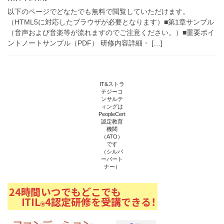
以下のページでどなたでも無料で閲覧していただけます。
（HTML5に対応したブラウザが必要となります）■第1章サンプル
（音声および音楽等が流れますのでご注意ください。）■重要ポイ
ントノートサンプル（PDF） 研修内容詳細・ […]
IT&ストラ
テジーコ
ンサルテ
ィングは
PeopleCert
認定教育
機関
（ATO）
です
（シルバ
ーパート
ナー）