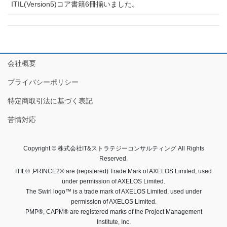
ITIL(Version5)コア書籍6冊揃いました。
会社概要
プライバシーポリシー
特定商取引法に基づく表記
苦情対応
Copyright © 株式会社IT&ストラテジーコンサルティング All Rights
Reserved.
ITIL® ,PRINCE2® are (registered) Trade Mark of AXELOS Limited, used
under permission of AXELOS Limited.
The Swirl logo™ is a trade mark of AXELOS Limited, used under
permission of AXELOS Limited.
PMP®, CAPM® are registered marks of the Project Management
Institute, Inc.