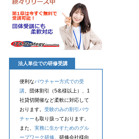
法人単位での研修受講
便利な
バウチャー方式での受
講
、団体割引（5名様以上）、1
社貸切開催など柔軟に対応して
おります。
受験のみの割引バウ
チャー
も取り扱っております。
また、
実務に生かすためのグル
ープワーク研修
、研修会社様向