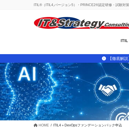
コ
ナ
ITIL®（ITIL4,バージョン5）・PRINCE2®認定研修・試験
ン
ビ
テ
ゲ
ン
ー
ツ
シ
に
ョ
IT
移
ン
動
に
移
【徹底解説
動
HOME
ITIL4＋DevOpsファンデーションパック申込