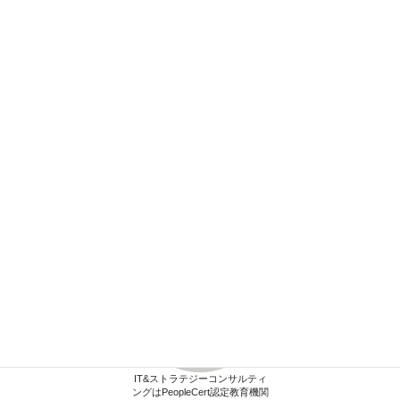
IT&ストラテジーコンサルティ
ングはPeopleCert認定教育機関