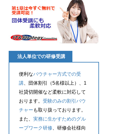
法人単位での研修受講
便利な
バウチャー方式での受
講
、団体割引（5名様以上）、1
社貸切開催など柔軟に対応して
おります。
受験のみの割引バウ
チャー
も取り扱っております。
また、
実務に生かすためのグル
ープワーク研修
、研修会社様向