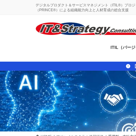
コ
ナ
デジタルプロダクト＆サービスマネジメント（ITIL®）プロ
ン
ビ
（PRINCE®）による組織能力向上と人材育成の総合支援
テ
ゲ
ン
ー
ツ
シ
に
ョ
移
ン
ITIL（バー
動
に
移
動