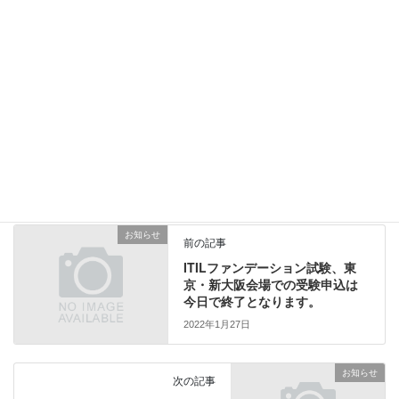
@ITStrategy_jp
共有:
ク
F
リ
a
ッ
c
ク
e
し
b
カテゴリー
お知らせ
て
o
T
o
w
k
i
で
t
共
お知らせ
t
有
前の記事
e
す
r
る
ITILファンデーション試験、東
で
に
京・新大阪会場での受験申込は
共
は
有
ク
今日で終了となります。
(
リ
新
ッ
2022年1月27日
し
ク
い
し
ウ
て
ィ
く
お知らせ
ン
だ
次の記事
ド
さ