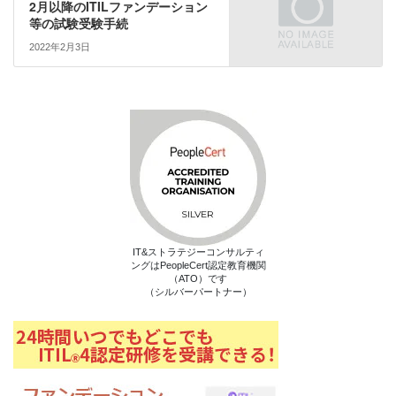
ウ
い
2月以降のITILファンデーション
で
(
等の試験受験手続
開
新
き
し
ま
い
2022年2月3日
す
ウ
)
ィ
ン
ド
ウ
で
開
き
ま
す
)
IT&ストラテジーコンサルティ
ングはPeopleCert認定教育機関
（ATO）です
（シルバーパートナー）