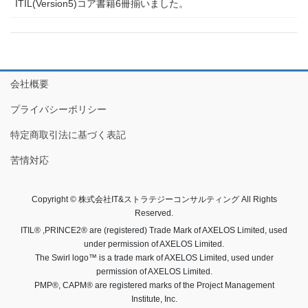
ITIL(Version5)コア書籍6冊揃いました。
会社概要
プライバシーポリシー
特定商取引法に基づく表記
苦情対応
Copyright © 株式会社IT&ストラテジーコンサルティング All Rights
Reserved.
ITIL® ,PRINCE2® are (registered) Trade Mark of AXELOS Limited, used
under permission of AXELOS Limited.
The Swirl logo™ is a trade mark of AXELOS Limited, used under
permission of AXELOS Limited.
PMP®, CAPM® are registered marks of the Project Management
Institute, Inc.