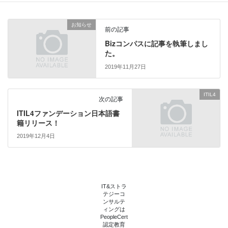
T
o
w
k
i
で
t
共
お知らせ
t
有
前の記事
e
す
r
る
Bizコンパスに記事を執筆しまし
で
に
た。
共
は
有
ク
(
リ
2019年11月27日
新
ッ
し
ク
い
し
ウ
て
ITIL4
次の記事
ィ
く
ン
だ
ITIL4ファンデーション日本語書
ド
さ
ウ
い
籍リリース！
で
(
開
新
2019年12月4日
き
し
ま
い
す
ウ
)
ィ
ン
ド
ウ
で
IT&ストラ
開
テジーコ
き
ンサルテ
ま
ィングは
す
PeopleCert
)
認定教育