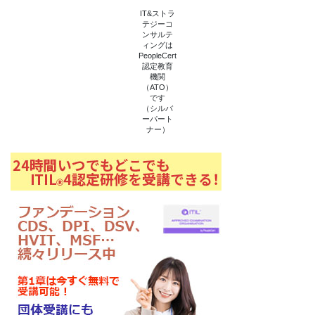
ウ
で
IT&ストラ
開
テジーコ
き
ンサルテ
ま
ィングは
す
PeopleCert
)
認定教育
機関
（ATO）
です
（シルバ
ーパート
ナー）