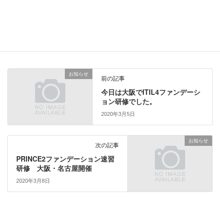
ク
F
リ
a
ッ
c
ク
e
し
b
カテゴリー
お知らせ
て
o
T
o
w
k
i
で
t
共
お知らせ
t
有
前の記事
e
す
r
る
今日は大阪でITIL4ファンデーシ
で
に
ョン研修でした。
共
は
有
ク
(
リ
2020年3月5日
新
ッ
し
ク
い
し
ウ
て
お知らせ
次の記事
ィ
く
ン
だ
PRINCE2ファンデーション速習
ド
さ
ウ
い
研修 大阪・名古屋開催
で
(
開
新
2020年3月8日
き
し
ま
い
す
ウ
)
ィ
ン
ド