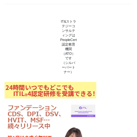
IT&ストラ
テジーコ
ンサルテ
ィングは
PeopleCert
認定教育
機関
（ATO）
です
（シルバ
ーパート
ナー）