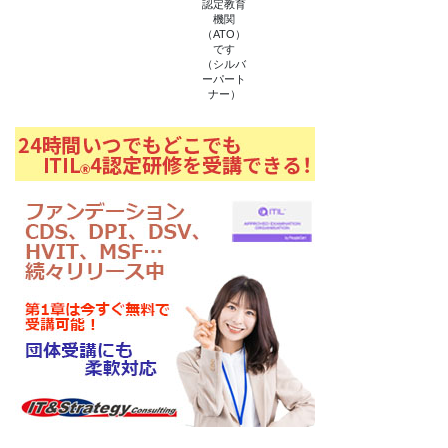
認定教育
機関
（ATO）
です
（シルバ
ーパート
ナー）