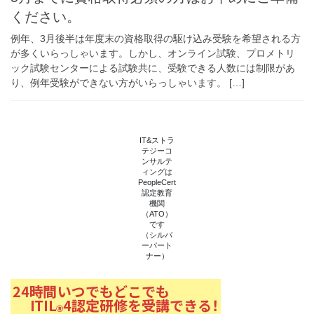
ください。
例年、3月後半は年度末の資格取得の駆け込み受験を希望される方
が多くいらっしゃいます。しかし、オンライン試験、プロメトリ
ック試験センターによる試験共に、受験できる人数には制限があ
り、例年受験ができない方がいらっしゃいます。 […]
IT&ストラ
テジーコ
ンサルテ
ィングは
PeopleCert
認定教育
機関
（ATO）
です
（シルバ
ーパート
ナー）