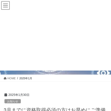
コ
ナ
ン
ビ
テ
ゲ
【徹底解説】ITILバージョン5について知りたい方はこちら！
ン
ー
ITIL（バージョン5）の解説を読む
ツ
シ
に
ョ
2025年1月
移
ン
動
に
移
動
HOME
2025年1月
2025年1月30日
お知らせ
3月までに資格取得必須の方はお早めにご準備