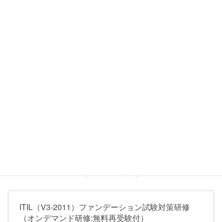
お問い合わせフォーム
フォームからもお問い合わせができます。
IT&ストラテジーコンサルティ
ングはPeopleCert認定教育機関
（ATO）です
（シルバーパートナー）
ITIL（V3-2011）ファンデーション試験対策研修
（オンデマンド研修:無料再受験付）