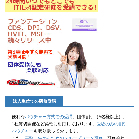
法人単位での研修受講
便利な
バウチャー方式での受講
、団体割引（5名様以上）、
1社貸切開催など柔軟に対応しております。
受験のみの割引
バウチャー
も取り扱っております。
また、
実務に生かすためのグループワーク研修
、研修会社