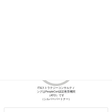
info@itstrategy.jp
営業時間 9:00 - 17:00 [ 土日・祝日除く]
お問い合わせフォーム
フォームからもお問い合わせができます。
IT&ストラテジーコンサルティ
ングはPeopleCert認定教育機関
（ATO）です
（シルバーパートナー）