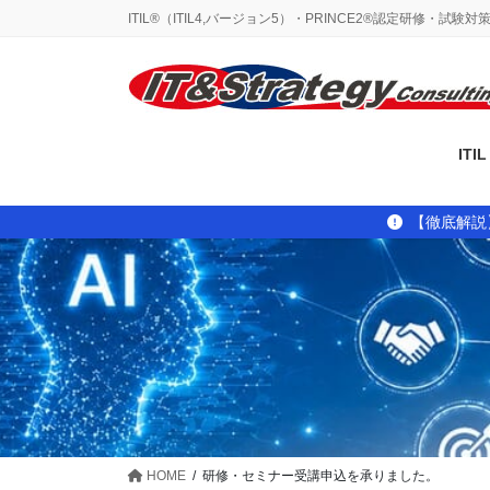
コ
ナ
ITIL®（ITIL4,バージョン5）・PRINCE2®認定研修・試験
ン
ビ
テ
ゲ
ン
ー
ツ
シ
に
ョ
IT
移
ン
動
に
移
【徹底解説
動
HOME
研修・セミナー受講申込を承りました。