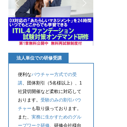
法人単位での研修受講
便利な
バウチャー方式での受
講
、団体割引（5名様以上）、1
社貸切開催など柔軟に対応して
おります。
受験のみの割引バウ
チャー
も取り扱っております。
また、
実務に生かすためのグル
ープワーク研修
、研修会社様向