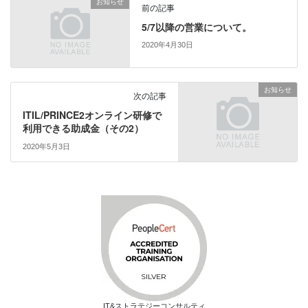
お知らせ
t
有
前の記事
e
す
r
る
5/7以降の営業について。
で
に
共
は
2020年4月30日
有
ク
(
リ
新
ッ
し
ク
い
し
お知らせ
ウ
て
次の記事
ィ
く
ン
だ
ITIL/PRINCE2オンライン研修で
ド
さ
利用できる助成金（その2）
ウ
い
で
(
2020年5月3日
開
新
き
し
ま
い
す
ウ
)
ィ
ン
ド
ウ
で
開
き
ま
す
)
IT&ストラテジーコンサルティ