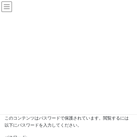
コ
ナ
ン
ビ
テ
ゲ
【徹底解説】ITILバージョン5について知りたい方はこちら！
ン
ー
ITIL（バージョン5）の解説を読む
ツ
シ
に
ョ
保護中: test20240229
移
ン
動
に
移
動
HOME
保護中: test20240229
このコンテンツはパスワードで保護されています。閲覧するには
以下にパスワードを入力してください。