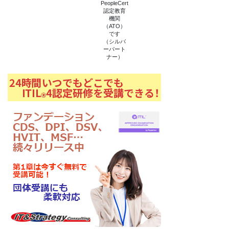
PeopleCert
認定教育
機関
（ATO）
です
（シルバ
ーパート
ナー）