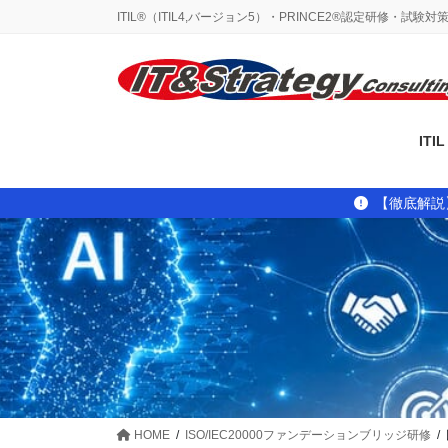
コ
ナ
ITIL®（ITIL4,バージョン5）・PRINCE2®認定研修・試験
ン
ビ
テ
ゲ
ン
ー
ツ
シ
に
ョ
IT
移
ン
動
に
移
【徹底解説
動
HOME
ISO/IEC20000ファンデーションブリッジ研修