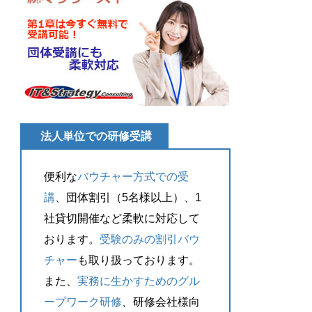
法人単位での研修受講
便利な
バウチャー方式での受
講
、団体割引（5名様以上）、1
社貸切開催など柔軟に対応して
おります。
受験のみの割引バウ
チャー
も取り扱っております。
また、
実務に生かすためのグル
ープワーク研修
、研修会社様向