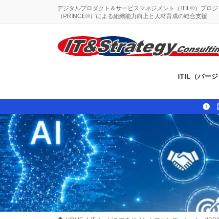
コ
ナ
デジタルプロダクト＆サービスマネジメント（ITIL®）プロ
ン
ビ
（PRINCE®）による組織能力向上と人材育成の総合支援
テ
ゲ
ン
ー
ツ
シ
に
ョ
移
ン
ITIL（バー
動
に
移
動