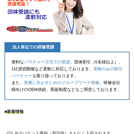
法人単位での研修受講
便利な
バウチャー方式での受講
、団体割引（5名様以上）、
1社貸切開催など柔軟に対応しております。
受験のみの割引
バウチャー
も取り扱っております。
また、
実務に生かすためのグループワーク研修
、研修会社
様向けのOEM供給、再販制度などもご用意しております。
■新着情報
ITIL AIガバナンス書籍（英語版）まもなく入荷されます。