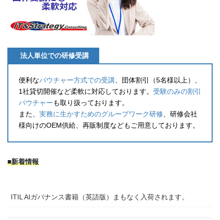
法人単位での研修受講
便利な
バウチャー方式での受講
、団体割引（5名様以上）、
1社貸切開催など柔軟に対応しております。
受験のみの割引
バウチャー
も取り扱っております。
また、
実務に生かすためのグループワーク研修
、研修会社
様向けのOEM供給、再販制度などもご用意しております。
■新着情報
ITIL AIガバナンス書籍（英語版）まもなく入荷されます。