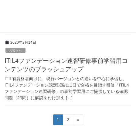
週末開催は参加される方が少ないのですが、平日に時間がとるこ
とが難しい業務の現場で中核を担っている方が比較的多くいらっ
しゃいますし、人数が少ない分色々とお話しができるので、こち
らも勉強になります。 今日も実際に大手のITベ […]
2020年2月14日
お知らせ
ITIL4ファンデーション速習研修事前学習用コ
ンテンツのブラッシュアップ
ITIL有資格者向けに、現行バージョンとの違いを中心に学習し、
ITIL4ファンデーション認定試験に1日で合格を目指す研修「ITIL4
ファンデーション速習研修」の事前学習用にご提供している確認
問題（20問）に解説を付け加え […]
投
ペ
ペ
1
2
»
稿
ー
ー
ジ
ジ