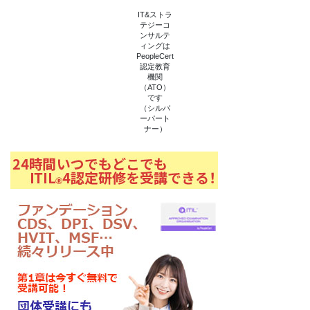
の
ペ
IT&ストラ
テジーコ
ー
ンサルテ
ィングは
ジ
PeopleCert
認定教育
送
機関
（ATO）
り
です
（シルバ
ーパート
ナー）