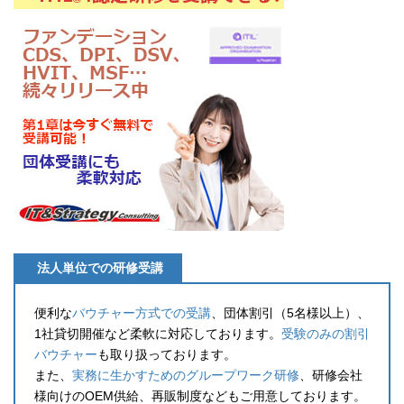
法人単位での研修受講
便利な
バウチャー方式での受講
、団体割引（5名様以上）、
1社貸切開催など柔軟に対応しております。
受験のみの割引
バウチャー
も取り扱っております。
また、
実務に生かすためのグループワーク研修
、研修会社
様向けのOEM供給、再販制度などもご用意しております。