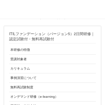
IT&ストラテジーコンサルティ
ングはPeopleCert認定教育機関
（ATO）です
（シルバーパートナー）
ITILファンデーション（バージョン5）2日間研修｜
認定試験付・無料再試験付
本研修の特徴
受講対象者
カリキュラム
事例演習について
無料再試験制度
オンデマンド研修（e-learning）